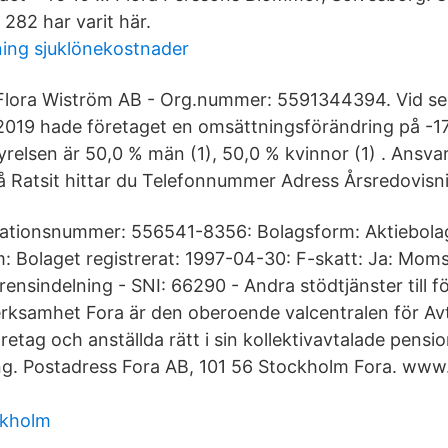
 282 har varit här.
ing sjuklönekostnader
Flora Wiström AB - Org.nummer: 5591344394. Vid se
2019 hade företaget en omsättningsförändring på -1
yrelsen är 50,0 % män (1), 50,0 % kvinnor (1) . Ansvar
å Ratsit hittar du Telefonnummer Adress Årsredovisn
sationsnummer: 556541-8356: Bolagsform: Aktiebolag
: Bolaget registrerat: 1997-04-30: F-skatt: Ja: Momsr
ensindelning - SNI: 66290 - Andra stödtjänster till f
rksamhet Fora är den oberoende valcentralen för Av
etag och anställda rätt i sin kollektivavtalade pensi
ng. Postadress Fora AB, 101 56 Stockholm Fora. www.
ckholm