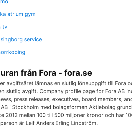
lmö
ika atrium gym
 tv
lsingborg service
orrkoping
uran från Fora - fora.se
fter avgiftsåret lämnas en slutlig löneuppgift till For
n slutlig avgift. Company profile page for Fora AB in
ews, press releases, executives, board members, an
a AB i Stockholm med bolagsformen Aktiebolag grund
e 2012 mellan 100 till 500 miljoner kronor och har 10
person är Leif Anders Erling Lindström.