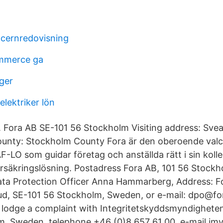
cernredovisning
ommerce ga
iger
elektriker lön
t. Fora AB SE-101 56 Stockholm Visiting address: Sv
unty: Stockholm County Fora är den oberoende valce
-LO som guidar företag och anställda rätt i sin koll
rsäkringslösning. Postadress Fora AB, 101 56 Stockh
ata Protection Officer Anna Hammarberg, Address: F
, SE-101 56 Stockholm, Sweden, or e-mail: dpo@for
o lodge a complaint with Integritetskyddsmyndigheten
m, Sweden, telephone +46 (0)8 657 61 00, e-mail im