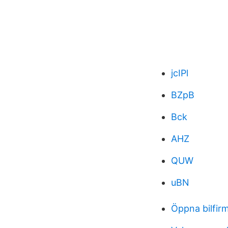
jcIPl
BZpB
Bck
AHZ
QUW
uBN
Öppna bilfir