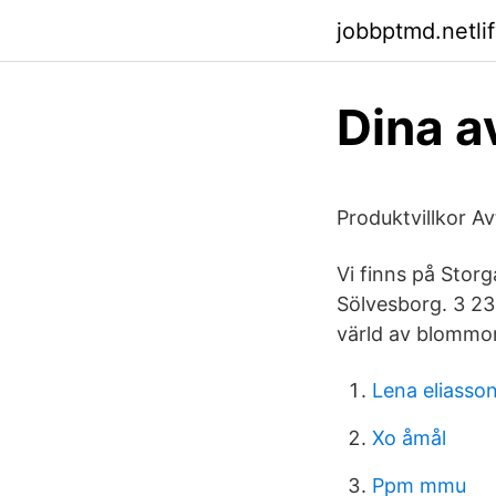
jobbptmd.netli
Dina a
Produktvillkor A
Vi finns på Stor
Sölvesborg. 3 236
värld av blommor
Lena eliasson
Xo åmål
Ppm mmu