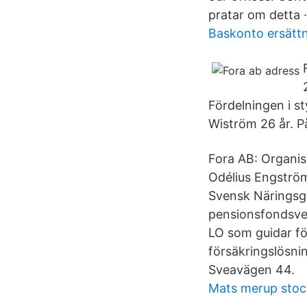
pratar om detta ·
Baskonto ersättn
Fördelningen i st
Wiström 26 år. P
Fora AB: Organi
Odélius Engström
Svensk Näringsgr
pensionsfondsve
LO som guidar för
försäkringslösni
Sveavägen 44.
Mats merup sto