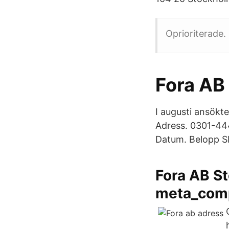
Oprioriterade.
Fora AB 
I augusti ansökt
Adress. 0301-444
Datum. Belopp S
Fora AB St
meta_comp