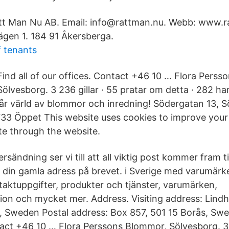
ätt Man Nu AB. Email: info@rattman.nu. Webb: www.r
ägen 1. 184 91 Åkersberga.
 tenants
Find all of our offices. Contact +46 10 … Flora Pers
Sölvesborg. 3 236 gillar · 55 pratar om detta · 282 har
 vår värld av blommor och inredning! Södergatan 13, 
33 Öppet This website uses cookies to improve your
te through the website.
rsändning ser vi till att all viktig post kommer fram ti
 din gamla adress på brevet. i Sverige med varumärk
ntaktuppgifter, produkter och tjänster, varumärken,
ion och mycket mer. Address. Visiting address: Lindh
 Sweden Postal address: Box 857, 501 15 Borås, Swed
tact +46 10 … Flora Perssons Blommor, Sölvesborg. 3 2