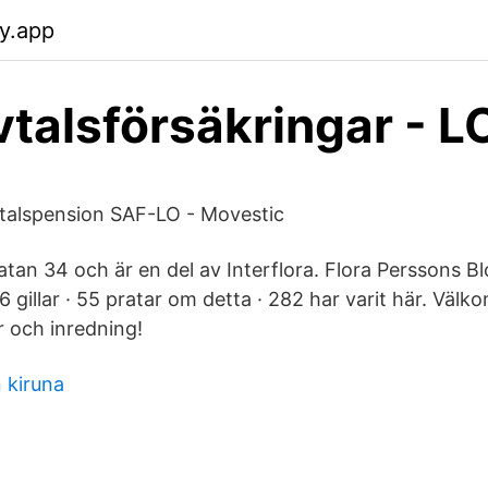
fy.app
vtalsförsäkringar - L
vtalspension SAF-LO - Movestic
gatan 34 och är en del av Interflora. Flora Perssons 
 gillar · 55 pratar om detta · 282 har varit här. Välkom
 och inredning!
 kiruna