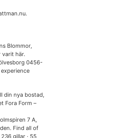
attman.nu.
sons Blommor,
 varit här.
Sölvesborg 0456-
 experience
ll din nya bostad,
et Fora Form –
olmspiren 7 A,
en. Find all of
36 gillar · 55