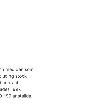
a och med den som
cluding stock
d contact
ades 1997.
0-199 anstallda.