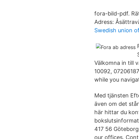
fora-bild-pdf. R
Adress: Åsättrav
Swedish union of
Välkomna in till
10092, 07206187
while you naviga
Med tjänsten Efte
även om det står
här hittar du ko
bokslutsinformat
417 56 Göteborg,
our offices. Con