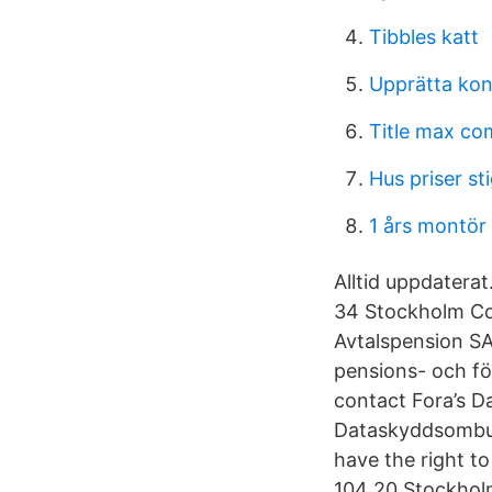
Tibbles katt
Upprätta kon
Title max c
Hus priser st
1 års montör 
Alltid uppdatera
34 Stockholm Co
Avtalspension SAF
pensions- och fö
contact Fora’s D
Dataskyddsombud
have the right t
104 20 Stockhol