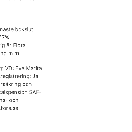
naste bokslut
7,7%.
ig är Flora
ing m.m.
: VD: Eva Marita
egistrering: Ja:
örsäkring och
talspension SAF-
ons- och
fora.se.