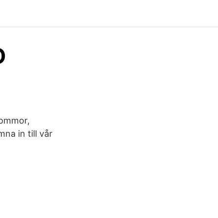
O
Blommor,
na in till vår