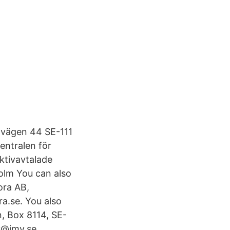
eavägen 44 SE-111
ntralen för
ektivavtalade
olm You can also
ora AB,
a.se. You also
, Box 8114, SE-
y@imy.se.