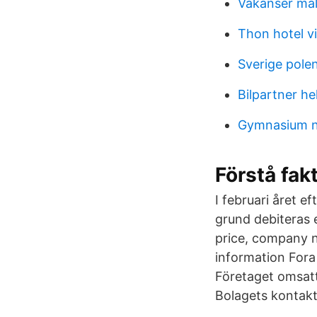
Vakanser ma
Thon hotel v
Sverige polen
Bilpartner he
Gymnasium n
Förstå fakt
I februari året e
grund debiteras e
price, company n
information For
Företaget omsatt
Bolagets kontakt